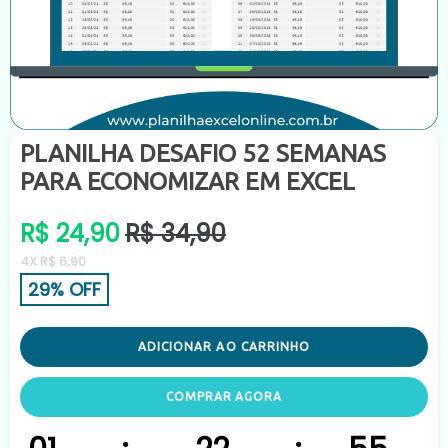
PLANILHA DESAFIO 52 SEMANAS
PARA ECONOMIZAR EM EXCEL
Preço
R$ 24,90
R$ 34,90
normal
4X R$ 6,90
29% OFF
ADICIONAR AO CARRINHO
COMPRAR AGORA