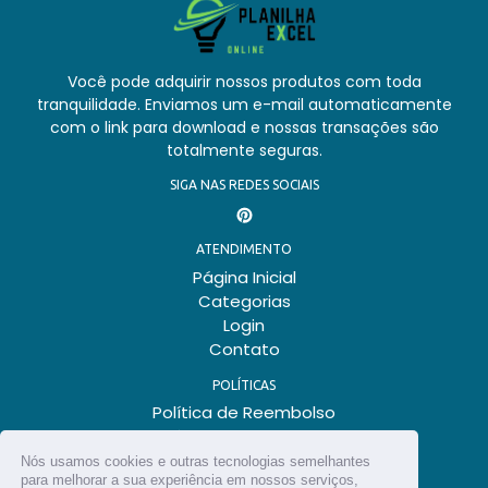
Você pode adquirir nossos produtos com toda
tranquilidade. Enviamos um e-mail automaticamente
com o link para download e nossas transações são
totalmente seguras.
SIGA NAS REDES SOCIAIS
Pinterest
ATENDIMENTO
Página Inicial
Categorias
Login
Contato
POLÍTICAS
Política de Reembolso
Política de Privacidade
Termos de Uso
Nós usamos cookies e outras tecnologias semelhantes
para melhorar a sua experiência em nossos serviços,
Política de Envio