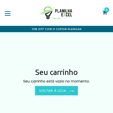
Pular
para
0
C
C
o
conteúdo
expandir/colapsar
10% OFF COM O CUPOM PLANILHA
Seu carrinho
Seu carrinho está vazio no momento.
VOLTAR À LOJA