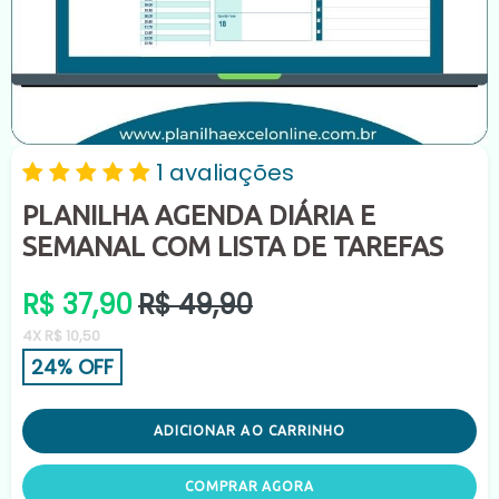
1 avaliações
PLANILHA AGENDA DIÁRIA E
SEMANAL COM LISTA DE TAREFAS
Preço
R$ 37,90
R$ 49,90
normal
4X R$ 10,50
24% OFF
ADICIONAR AO CARRINHO
COMPRAR AGORA