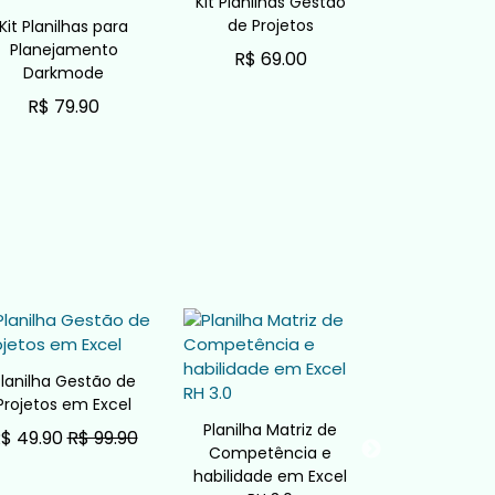
Kit Planilhas Gestão
de Projetos
Kit Planilhas para
Planejamento
R$ 69.00
Darkmode
ADICIONAR AO CARRINHO
R$ 79.90
ADICIONAR AO CARRINHO
lanilha Gestão de
Projetos em Excel
Planilha Matriz de
Planilha Ma
$ 49.90
R$ 99.90
Competência e
Versatili
ADICIONAR AO CARRINHO
habilidade em Excel
Treiname