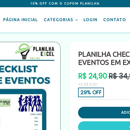
10% OFF COM O CUPOM PLANILHA
PÁGINA INICIAL
CATEGORIAS
LOGIN
CONTATO
PLANILHA CHE
EVENTOS EM E
Preço
R$ 24,90
R$ 34
normal
4X R$ 6,90
29% OFF
ADI