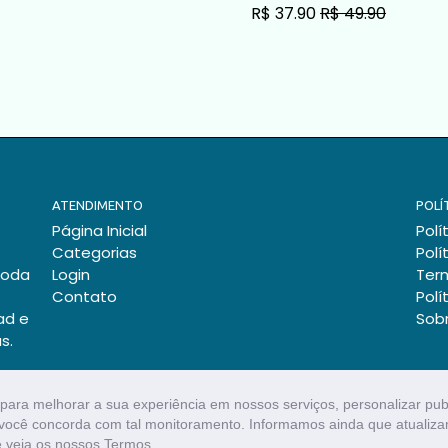
R$ 37.90
R$ 49.90
O
ADICIONAR AO CARRINHO
ADICIONAR AO CARRINHO
ATENDIMENTO
POLÍ
Página Inicial
Polí
Categorias
Polí
toda
Login
Ter
Contato
Polí
ad e
Sob
s.
para melhorar a sua experiência em nossos serviços, personalizar pu
s, você concorda com tal monitoramento. Informamos ainda que atuali
 veja os nossos Termos.