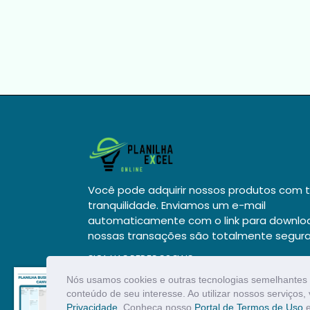
ADICIONAR AO CARRINH
Você pode adquirir nossos produtos com 
tranquilidade. Enviamos um e-mail
automaticamente com o link para downlo
nossas transações são totalmente segura
SIGA NAS REDES SOCIAIS
Pinterest
Nós usamos cookies e outras tecnologias semelhantes 
Alguém comprou um(a)
Planilha Business Mo...
conteúdo de seu interesse. Ao utilizar nossos serviço
Privacidade
. Conheça nosso
Portal de Termos de Uso
e
10 Minutos atrás