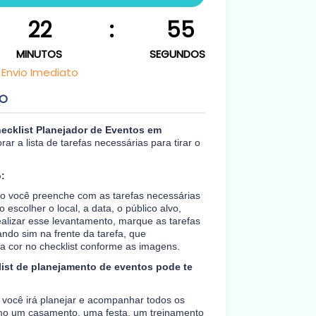
22
:
54
MINUTOS
SEGUNDOS
Envio Imediato
TO
hecklist Planejador de Eventos em
rar a lista de tarefas necessárias para tirar o
:
po você preenche com as tarefas necessárias
 escolher o local, a data, o público alvo,
realizar esse levantamento, marque as tarefas
ndo sim na frente da tarefa, que
a cor no checklist conforme as imagens.
list de planejamento de eventos pode te
a você irá planejar e acompanhar todos os
mo um casamento, uma festa, um treinamento