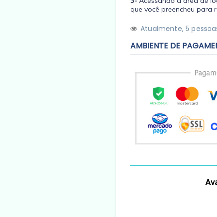
3-
Acessando a área de log
que você preencheu para r
Atualmente,
5
pessoas
AMBIENTE DE PAGAME
Ava