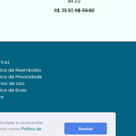
RH 3.0
Exce
R$ 39.90
R$ 59.90
R$ 27.90
R
ADICIONAR AO CARRINHO
ADICIONAR AO 
TICAS
tica de Reembolso
tica de Privacidade
mos de Uso
tica de Envio
re
blicidade e recomendar
zamos nossa
Política de
Aceitar