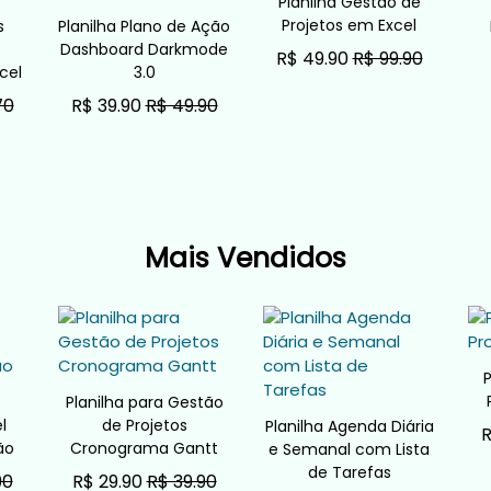
Planilha Gestão de
Projetos em Excel
s
Planilha Plano de Ação
Dashboard Darkmode
R$ 49.90
R$ 99.90
cel
3.0
ADICIONAR AO CARRINHO
70
R$ 39.90
R$ 49.90
O
ADICIONAR AO CARRINHO
Mais Vendidos
P
Planilha para Gestão
l
de Projetos
Planilha Agenda Diária
R
ão
Cronograma Gantt
e Semanal com Lista
de Tarefas
90
R$ 29.90
R$ 39.90