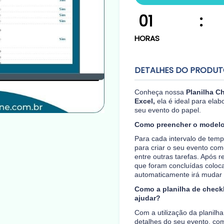
01
:
HORAS
DETALHES DO PRODU
Conheça nossa
Planilha C
Excel,
ela é ideal para elabo
seu evento do papel.
Como preencher o modelo
Para cada intervalo de tem
para criar o seu evento como
entre outras tarefas. Após 
que foram concluídas coloca
automaticamente irá mudar 
Como a planilha de check
ajudar?
Com a utilização da planilh
detalhes do seu evento, co