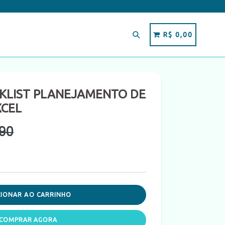
Pesquisar
CARRINHO
CARRINHO
R$ 0,00
CKLIST PLANEJAMENTO DE
XCEL
,90
CIONAR AO CARRINHO
COMPRAR AGORA