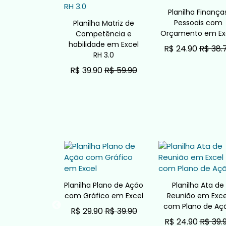
Planilha Finança
Pessoais com
Planilha Matriz de
Orçamento em Ex
Competência e
habilidade em Excel
R$ 24.90
R$ 38.
RH 3.0
ADICIONAR AO CARRINH
R$ 39.90
R$ 59.90
ADICIONAR AO CARRINHO
ha Fluxograma
Planilha Plano de Ação
Planilha Ata de
nal em Excel
com Gráfico em Excel
Reunião em Exce
com Plano de Aç
90
R$ 34.90
R$ 29.90
R$ 39.90
R$ 24.90
R$ 39.
AR AO CARRINHO
ADICIONAR AO CARRINHO