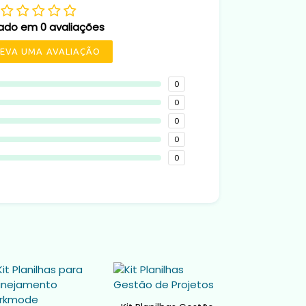
ado em 0 avaliações
EVA UMA AVALIAÇÃO
0
0
0
0
0